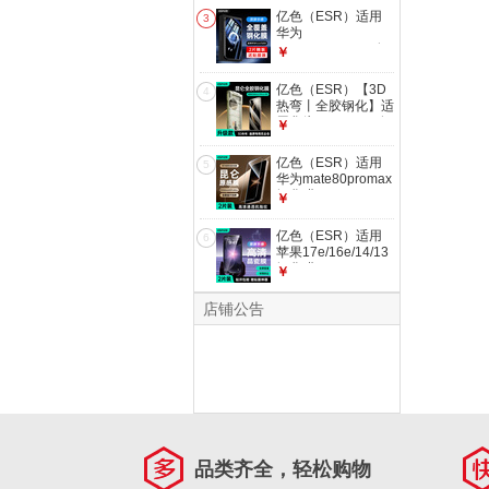
盖高清玻璃贴膜防摔
亿色（ESR）适用
3
防刮全包抗指纹保护
华为
膜
Pura90pro/80/70钢
￥
化膜P90pro/80/70
手机膜全屏覆盖高清
亿色（ESR）【3D
4
防摔抗指纹前膜防刮
热弯丨全胶钢化】适
无白边贴膜
用华为mate70pro钢
￥
化膜70pro+手机膜
70rs非凡大师优享版
亿色（ESR）适用
5
无尘仓秒贴保护膜
华为mate80promax
钢化膜
￥
mate80promax风驰
版手机膜80PM高清
亿色（ESR）适用
6
钢化膜防摔防刮全覆
苹果17e/16e/14/13
盖抗指纹保护膜
钢化膜
￥
iPhone13/13pro/14/16e/17e
手机膜高清防指纹贴
店铺公告
膜全屏覆盖保护膜
品类齐全，轻松购物