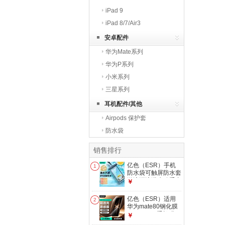
iPad 9
iPad 8/7/Air3
安卓配件
华为Mate系列
华为P系列
小米系列
三星系列
耳机配件/其他
Airpods 保护套
防水袋
销售排行
亿色（ESR）手机
1
防水袋可触屏防水套
游泳漂流潜水骑手专
￥
用手机袋 大号可拍
照编织挂绳挂脖防尘
亿色（ESR）适用
2
防雨保护壳温泉
华为mate80钢化膜
mate80pro手机膜
￥
mate80/80pro全覆