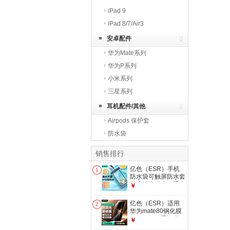
iPad 9
iPad 8/7/Air3
安卓配件
华为Mate系列
华为P系列
小米系列
三星系列
耳机配件/其他
Airpods 保护套
防水袋
销售排行
亿色（ESR）手机
1
防水袋可触屏防水套
游泳漂流潜水骑手专
￥
用手机袋 大号可拍
照编织挂绳挂脖防尘
亿色（ESR）适用
2
防雨保护壳温泉
华为mate80钢化膜
mate80pro手机膜
￥
mate80/80pro全覆