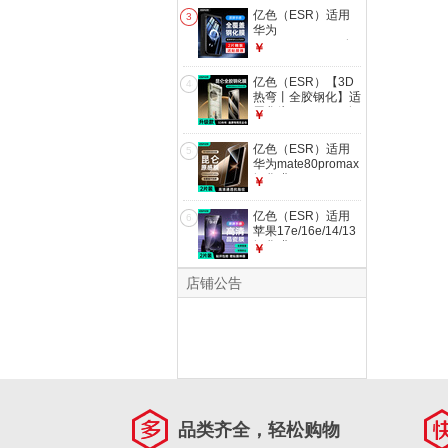
盖高清玻璃贴膜防摔
亿色（ESR）适用
3
防刮全包抗指纹保护
华为
膜
Pura90pro/80/70钢
￥
化膜P90pro/80/70
手机膜全屏覆盖高清
亿色（ESR）【3D
4
防摔抗指纹前膜防刮
热弯丨全胶钢化】适
无白边贴膜
用华为mate70pro钢
￥
化膜70pro+手机膜
70rs非凡大师优享版
亿色（ESR）适用
5
无尘仓秒贴保护膜
华为mate80promax
钢化膜
￥
mate80promax风驰
版手机膜80PM高清
亿色（ESR）适用
6
钢化膜防摔防刮全覆
苹果17e/16e/14/13
盖抗指纹保护膜
钢化膜
￥
iPhone13/13pro/14/16e/17e
手机膜高清防指纹贴
店铺公告
膜全屏覆盖保护膜
品类齐全，轻松购物