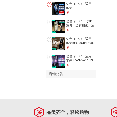
盖高清玻璃贴膜防摔
亿色（ESR）适用
3
防刮全包抗指纹保护
华为
膜
Pura90pro/80/70钢
￥
化膜P90pro/80/70
手机膜全屏覆盖高清
亿色（ESR）【3D
4
防摔抗指纹前膜防刮
热弯丨全胶钢化】适
无白边贴膜
用华为mate70pro钢
￥
化膜70pro+手机膜
70rs非凡大师优享版
亿色（ESR）适用
5
无尘仓秒贴保护膜
华为mate80promax
钢化膜
￥
mate80promax风驰
版手机膜80PM高清
亿色（ESR）适用
6
钢化膜防摔防刮全覆
苹果17e/16e/14/13
盖抗指纹保护膜
钢化膜
￥
iPhone13/13pro/14/16e/17e
手机膜高清防指纹贴
店铺公告
膜全屏覆盖保护膜
品类齐全，轻松购物