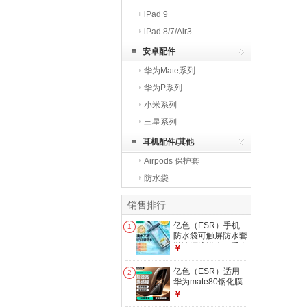
iPad 9
iPad 8/7/Air3
安卓配件
华为Mate系列
华为P系列
小米系列
三星系列
耳机配件/其他
Airpods 保护套
防水袋
销售排行
亿色（ESR）手机
1
防水袋可触屏防水套
游泳漂流潜水骑手专
￥
用手机袋 大号可拍
照编织挂绳挂脖防尘
亿色（ESR）适用
2
防雨保护壳温泉
华为mate80钢化膜
mate80pro手机膜
￥
mate80/80pro全覆